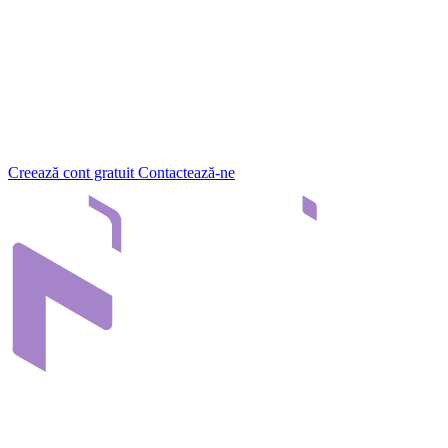
Fișiere mari, fără limitele WeTransfer
Upload masiv până la 50GB per sesiune. Fără expirare pe link-urile
de share. Fără limită de descărcări.
Încearcă Nivlo gratuit
30 zile gratuit, fără card de credit. Setup în 2 minute.
Creează cont gratuit
Contactează-ne
Infrastructura care conectează echipele prin conținutul lor digital.
Construit în România, pentru organizații din Europa.