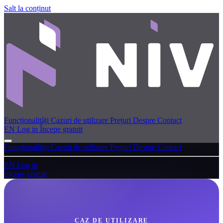
Salt la conținut
Funcționalități
Cazuri de utilizare
Prețuri
Despre
Contact
EN
Log in
Începe gratuit
Funcționalități
Cazuri de utilizare
Prețuri
Despre
Contact
EN
Log in
Începe gratuit
CAZ DE UTILIZARE