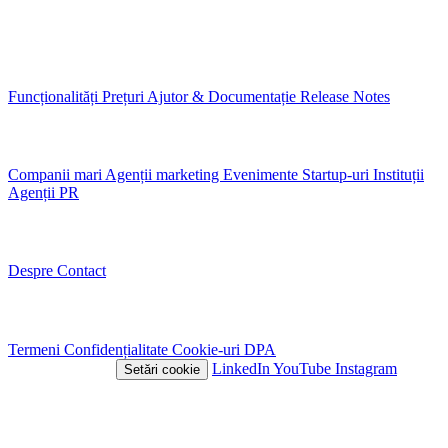
Găzduit în UE
GDPR-native
MCP-ready
Platformă
Funcționalități
Prețuri
Ajutor & Documentație
Release Notes
Cazuri de utilizare
Companii mari
Agenții marketing
Evenimente
Startup-uri
Instituții
Agenții PR
Companie
Despre
Contact
Legal
Termeni
Confidențialitate
Cookie-uri
DPA
© 2026 Nivlo™
LinkedIn
YouTube
Instagram
Setări cookie
Acest site folosește cookie-uri
Folosim cookie-uri pentru a îmbunătăți experiența ta pe site și pentru