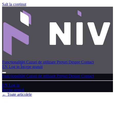
Salt la conținut
Funcționalități
Cazuri de utilizare
Prețuri
Despre
Contact
EN
Log in
Începe gratuit
Funcționalități
Cazuri de utilizare
Prețuri
Despre
Contact
EN
Log in
Începe gratuit
← Toate articolele
Primii pași
Utilizatori și roluri