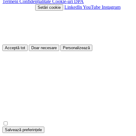
Termeni
Confidențialitate
Cookie-uri
DPA
© 2026 Nivlo™
LinkedIn
YouTube
Instagram
Setări cookie
Acest site folosește cookie-uri
Folosim cookie-uri pentru a îmbunătăți experiența ta pe site și pentru
a analiza traficul. Poți alege ce tipuri de cookie-uri accepți.
Acceptă tot
Doar necesare
Personalizează
Personalizează
Necesare
Cookie-uri esențiale pentru funcționarea site-ului.
Mereu active
Analitice
Ne ajută să înțelegem cum este folosit site-ul.
Salvează preferințele