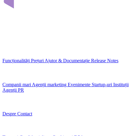
Infrastructura care conectează echipele prin conținutul lor digital.
Construit în România, pentru organizații din Europa.
Găzduit în UE
GDPR-native
MCP-ready
Platformă
Funcționalități
Prețuri
Ajutor & Documentație
Release Notes
Cazuri de utilizare
Companii mari
Agenții marketing
Evenimente
Startup-uri
Instituții
Agenții PR
Companie
Despre
Contact
Legal